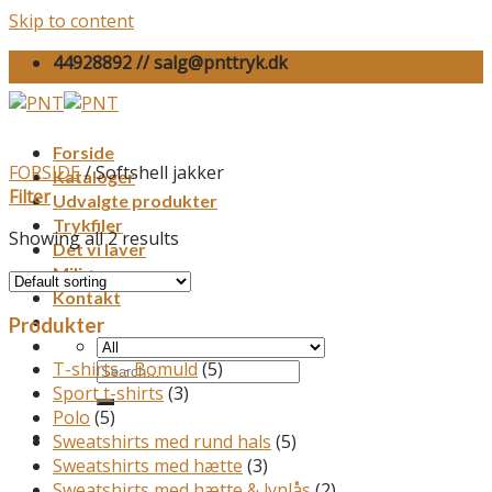
Skip to content
44928892 // salg@pnttryk.dk
Forside
FORSIDE
/
Softshell jakker
Kataloger
Filter
Udvalgte produkter
Trykfiler
Showing all 2 results
Det vi laver
Miljø
Kontakt
Produkter
T-shirts - Bomuld
(5)
Sport t-shirts
(3)
Polo
(5)
Sweatshirts med rund hals
(5)
Sweatshirts med hætte
(3)
Sweatshirts med hætte & lynlås
(2)