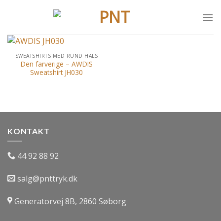
Skip
to
content
SWEATSHIRTS MED RUND HALS
Den farverige – AWDIS
Sweatshirt JH030
KONTAKT
44 92 88 92
salg@pnttryk.dk
Generatorvej 8B, 2860 Søborg