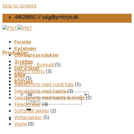
Skip to content
44928892 // salg@pnttryk.dk
Forside
Kataloger
Produkter
Udvalgte produkter
Trykfiler
T-shirts - Bomuld
(5)
Det vi laver
Sport t-shirts
(3)
Miljø
Polo
(5)
Kontakt
Sweatshirts med rund hals
(5)
Sweatshirts med hætte
(3)
Sweatshirts med hætte & lynlås
(2)
Fleecetrøjer
(4)
Softshell jakker
(2)
Vinterjakker
(5)
Veste
(0)