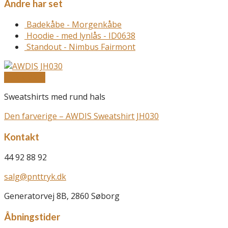
Andre har set
Badekåbe - Morgenkåbe
Hoodie - med lynlås - ID0638
Standout - Nimbus Fairmont
Quick View
Sweatshirts med rund hals
Den farverige – AWDIS Sweatshirt JH030
Kontakt
44 92 88 92
salg@pnttryk.dk
Generatorvej 8B, 2860 Søborg
Åbningstider