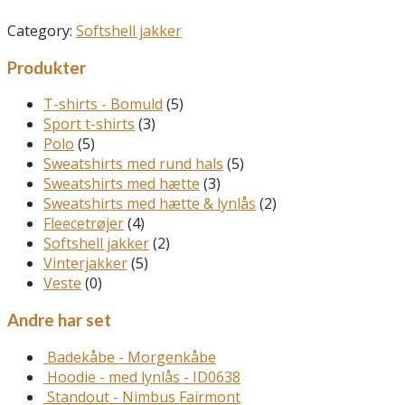
Category:
Softshell jakker
Produkter
T-shirts - Bomuld
(5)
Sport t-shirts
(3)
Polo
(5)
Sweatshirts med rund hals
(5)
Sweatshirts med hætte
(3)
Sweatshirts med hætte & lynlås
(2)
Fleecetrøjer
(4)
Softshell jakker
(2)
Vinterjakker
(5)
Veste
(0)
Andre har set
Badekåbe - Morgenkåbe
Hoodie - med lynlås - ID0638
Standout - Nimbus Fairmont