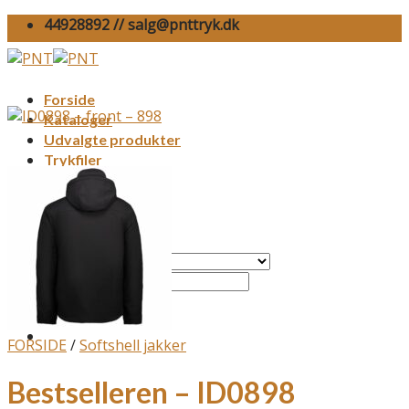
Skip
44928892 // salg@pnttryk.dk
to
content
Forside
Kataloger
Udvalgte produkter
Trykfiler
Det vi laver
Miljø
Kontakt
FORSIDE
/
Softshell jakker
Bestselleren – ID0898